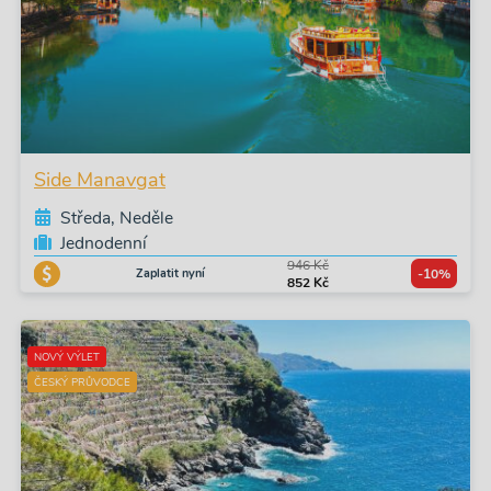
Side Manavgat
Středa, Neděle
Jednodenní
946 Kč
Zaplatit nyní
-10%
852 Kč
NOVÝ VÝLET
ČESKÝ PRŮVODCE