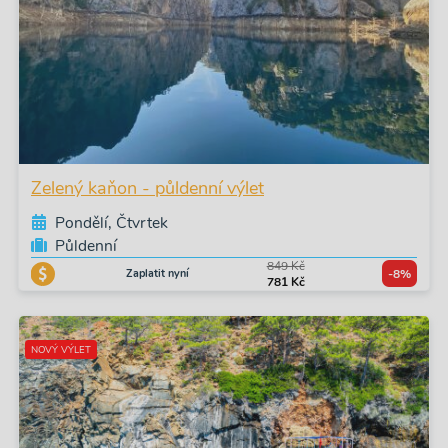
Zelený kaňon - půldenní výlet
Pondělí, Čtvrtek
Půldenní
849 Kč
Zaplatit nyní
-8%
781 Kč
NOVÝ VÝLET