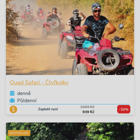
Quad Safari - Čtyřkolky
denně
Půldenní
1043 Kč
Zaplatit nyní
-10%
939 Kč
BESTSELLER