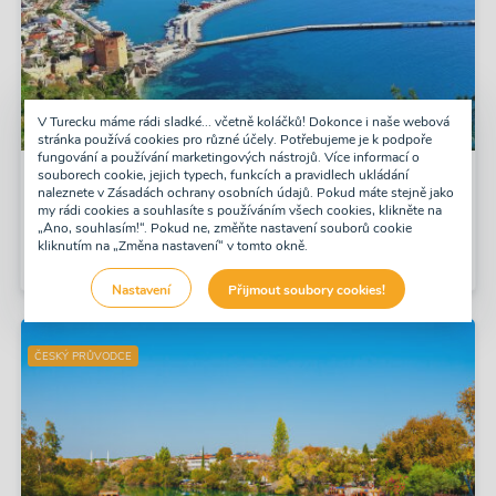
V Turecku máme rádi sladké... včetně koláčků! Dokonce i naše webová
stránka používá cookies pro různé účely. Potřebujeme je k podpoře
fungování a používání marketingových nástrojů. Více informací o
Alanya City Tour a turecký bazar
souborech cookie, jejich typech, funkcích a pravidlech ukládání
naleznete v Zásadách ochrany osobních údajů. Pokud máte stejně jako
my rádi cookies a souhlasíte s používáním všech cookies, klikněte na
Pondělí, Čtvrtek, Sobota
„Ano, souhlasím!“. Pokud ne, změňte nastavení souborů cookie
Jednodenní
kliknutím na „Změna nastavení“ v tomto okně.
1092 Kč
Zaplatit nyní
-6%
1026 Kč
Nastavení
Přijmout soubory cookies!
ČESKÝ PRŮVODCE