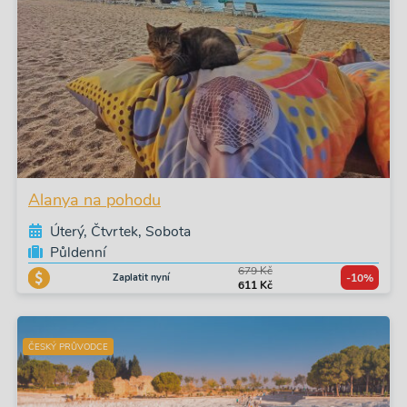
Alanya na pohodu
Úterý, Čtvrtek, Sobota
Půldenní
679 Kč
Zaplatit nyní
-10%
611 Kč
ČESKÝ PRŮVODCE