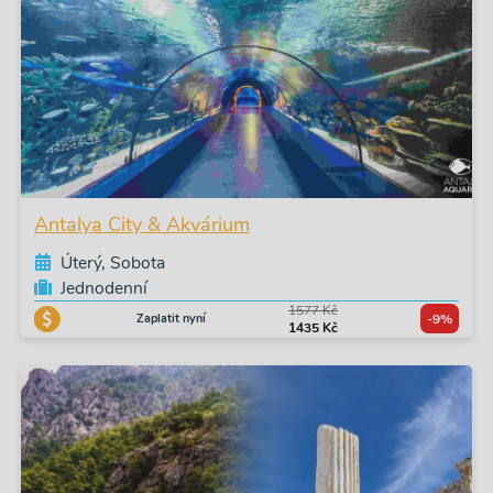
Antalya City & Akvárium
Úterý, Sobota
Jednodenní
1577 Kč
Zaplatit nyní
-9%
1435 Kč