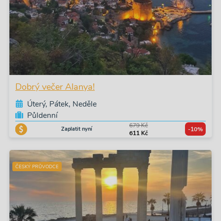
Dobrý večer Alanya!
Úterý, Pátek, Neděle
Půldenní
679 Kč
Zaplatit nyní
-10%
611 Kč
ČESKÝ PRŮVODCE