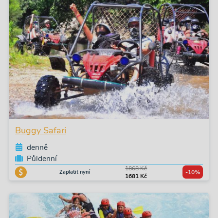
Buggy Safari
denně
Půldenní
1868 Kč
Zaplatit nyní
-10%
1681 Kč