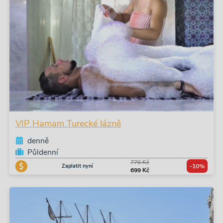
VIP Hamam Turecké lázně
denně
Půldenní
776 Kč
Zaplatit nyní
-10%
699 Kč