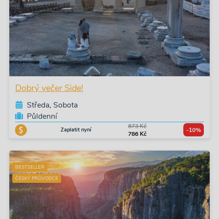
Dobrý večer Side!
Středa, Sobota
Půldenní
873 Kč
Zaplatit nyní
-10%
786 Kč
BESTSELLER
ČESKÝ PRŮVODCE