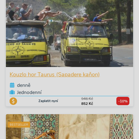
Kouzlo hor Taurus (Sapadere kaňon)
denně
Jednodenní
946 Kč
Zaplatit nyní
-10%
852 Kč
BESTSELLER