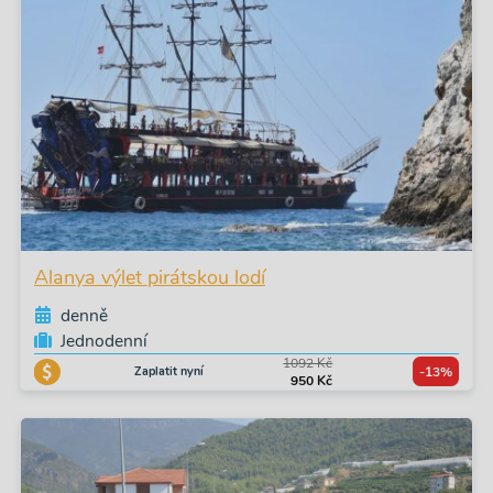
Alanya výlet pirátskou lodí
denně
Jednodenní
1092 Kč
Zaplatit nyní
-13%
950 Kč