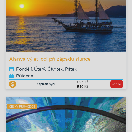
Alanya výlet lodí při západu slunce
Pondělí, Úterý, Čtvrtek, Pátek
Půldenní
607 Kč
Zaplatit nyní
-11%
540 Kč
ČESKÝ PRŮVODCE