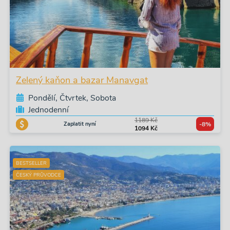
Zelený kaňon a bazar Manavgat
Pondělí, Čtvrtek, Sobota
Jednodenní
1189 Kč
Zaplatit nyní
-8%
1094 Kč
BESTSELLER
ČESKÝ PRŮVODCE