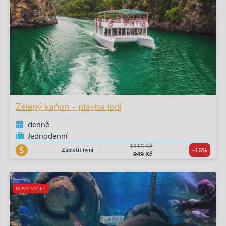
Zelený kaňon - plavba lodí
denně
Jednodenní
1116 Kč
Zaplatit nyní
-15%
949 Kč
NOVÝ VÝLET