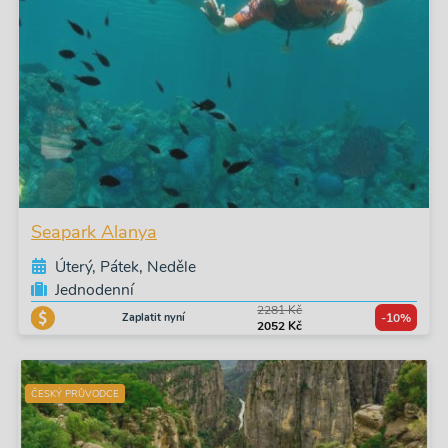
Seapark Alanya
Úterý, Pátek, Neděle
Jednodenní
2281 Kč
Zaplatit nyní
-10%
2052 Kč
ČESKÝ PRŮVODCE