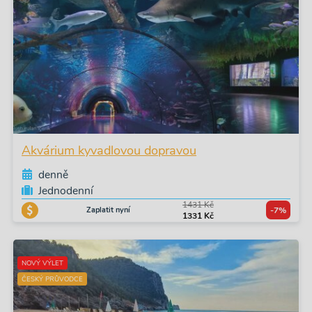
Akvárium kyvadlovou dopravou
denně
Jednodenní
1431 Kč
Zaplatit nyní
-7%
1331 Kč
NOVÝ VÝLET
ČESKÝ PRŮVODCE