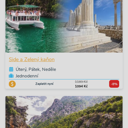
Side a Zelený kaňon
Úterý, Pátek, Neděle
Jednodenní
1189 Kč
Zaplatit nyní
-8%
1094 Kč