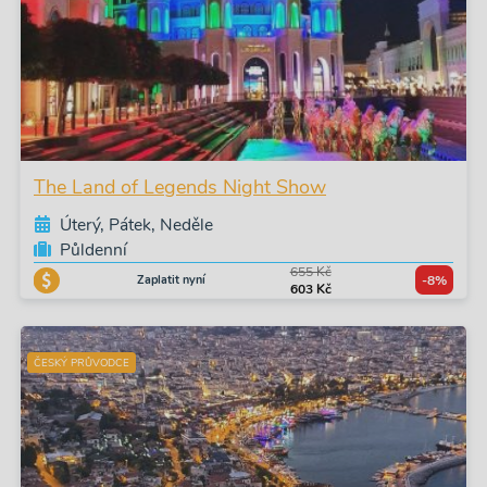
The Land of Legends Night Show
Úterý, Pátek, Neděle
Půldenní
655 Kč
Zaplatit nyní
-8%
603 Kč
ČESKÝ PRŮVODCE