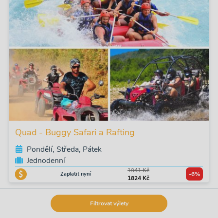
Quad - Buggy Safari a Rafting
Pondělí, Středa, Pátek
Jednodenní
1941 Kč
Zaplatit nyní
-6%
1824 Kč
Filtrovat výlety
NOVÝ VÝLET