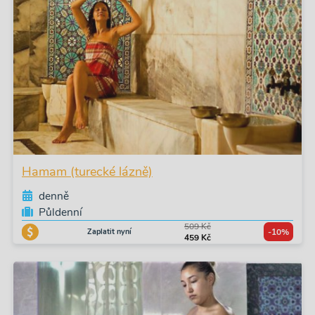
Hamam (turecké lázně)
denně
Půldenní
509 Kč
Zaplatit nyní
-10%
459 Kč