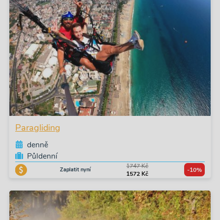
Paragliding
denně
Půldenní
1747 Kč
Zaplatit nyní
-10%
1572 Kč