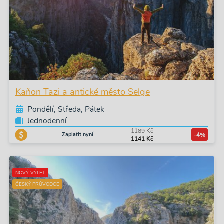
Kaňon Tazi a antické město Selge
Pondělí, Středa, Pátek
Jednodenní
1189 Kč
Zaplatit nyní
-4%
1141 Kč
NOVÝ VÝLET
ČESKÝ PRŮVODCE