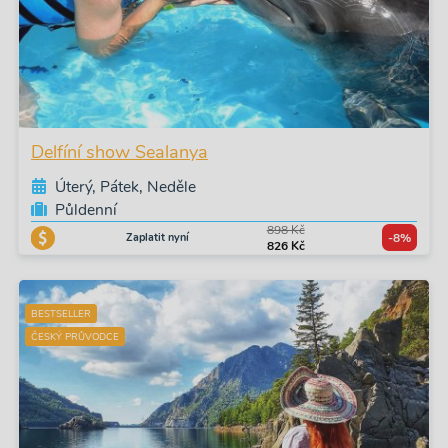
Delfíní show Sealanya
Úterý, Pátek, Neděle
Půldenní
898 Kč
Zaplatit nyní
-8%
826 Kč
BESTSELLER
ČESKÝ PRŮVODCE