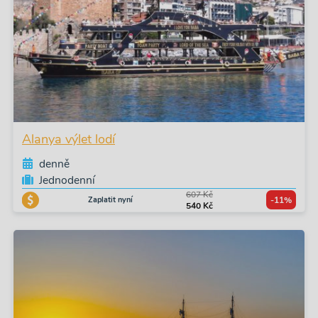
Alanya výlet lodí
denně
Jednodenní
607 Kč
Zaplatit nyní
-11%
540 Kč