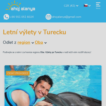
CZK (Kč)
Menu
+90 551 051 6024
ahojalanya@gmail.com
Letní výlety v Turecku
Odlet z
region
Oba
Podívejte se s námi i za hranice regionu
Oba. Výlety po Turecku
v naší režií vám rozšíří obzory!
ČESKÝ PRŮVODCE