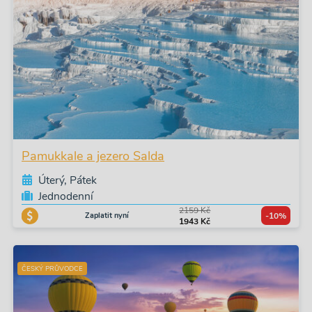
Pamukkale a jezero Salda
Úterý, Pátek
Jednodenní
2159 Kč
Zaplatit nyní
-10%
1943 Kč
ČESKÝ PRŮVODCE