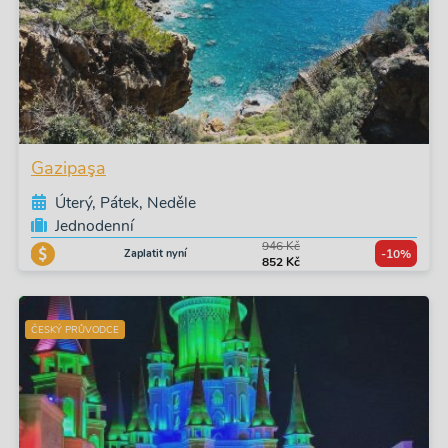
Gazipaşa
Úterý, Pátek, Neděle
Jednodenní
946 Kč
Zaplatit nyní
-10%
852 Kč
ČESKÝ PRŮVODCE