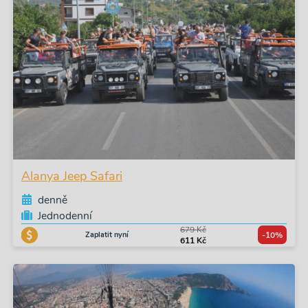
Alanya Jeep Safari
denně
Jednodenní
679 Kč
Zaplatit nyní
-10%
611 Kč