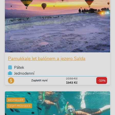
Pamukkale let balónem a jezero Salda
Pátek
Jednodenní
2159 Kč
Zaplatit nyní
-10%
1943 Kč
BESTSELLER
ČESKÝ PRŮVODCE