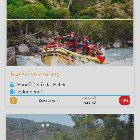
Tazi kaňon a rafting
Pondělí, Středa, Pátek
Jednodenní
1189 Kč
Zaplatit nyní
-4%
1141 Kč