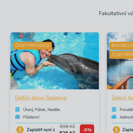
Fakultativní v
ČESKÝ PRŮVODCE
BESTSELL
ČESKÝ PR
Delfíní show Sealanya
Zelený k
Úterý, Pátek, Neděle
Pondělí
Půldenní
Jednod
898 Kč
-8%
Zaplatiť nyní z
Zapla