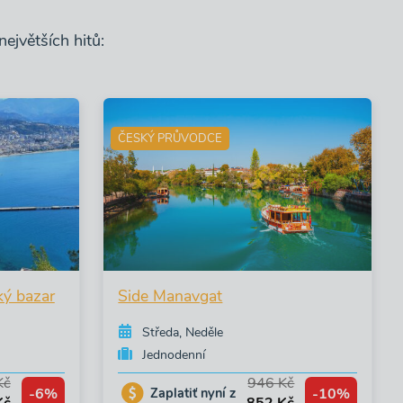
ejvětších hitů:
ČESKÝ PRŮVODCE
ký bazar
Side Manavgat
Středa, Neděle
Jednodenní
Kč
946 Kč
-6%
-10%
Zaplatiť nyní z