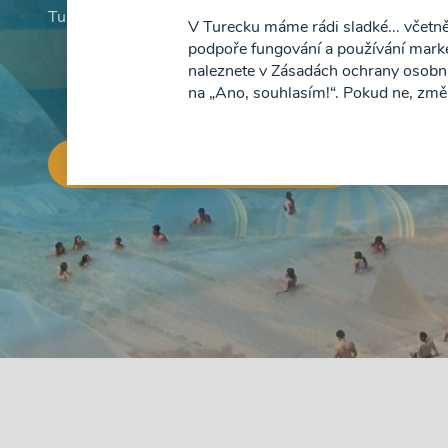
Turecké riviéře s českými průvodci
V Turecku máme rádi sladké... včetn
podpoře fungování a používání market
naleznete v Zásadách ochrany osobníc
na „Ano, souhlasím!“. Pokud ne, změ
Podívejte se na naši nabídku výletů