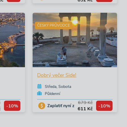
Kč
852 Kč
ČESKÝ PRŮVODCE
Dobrý večer Side!
Středa, Sobota
Půldenní
č
679 Kč
-10%
-10%
Zaplatiť nyní z
č
611 Kč