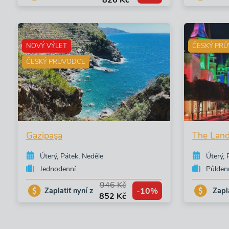
826 Kč
NOVÝ VÝLET
ČESKÝ PR
ČESKÝ PRŮVODCE
Gazipaşa
The Land
Úterý, Pátek, Neděle
Úterý, 
Jednodenní
Půlden
946 Kč
-10%
Zaplatiť nyní z
Zapla
852 Kč