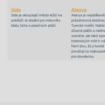
Side
Alanya
Side je okouzlující město ležící na
Alanya je nejoblíbeněj
pobřeží. Je ideální pro milovníky
prázdninová destina
klidu, ticha a písečných pláží.
Turecké riviéře. Nabí
úžasné pláže a nádh
scenérie, ale také spo
historických míst k n
Není divu, že ji turis
považují za nejkouzel
pro dovolenou.