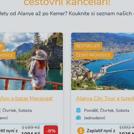
cestovní kanceláří!
ýlety od Alanye až po Kemer? Kouknite si seznam našich n
ER
BESTSELLER
ŮVODCE
ČESKÝ PRŮVODCE
aňon a bazar Manavgat
Alanya City Tour a turec
, Čtvrtek, Sobota
Pondělí, Čtvrtek, Sobota
enní
Jednodenní
1189 Kč
1092 
-8%
tiť nyní z
Zaplatiť nyní z