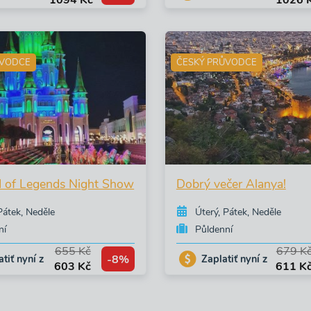
1094 Kč
1026 
ŮVODCE
ČESKÝ PRŮVODCE
 of Legends Night Show
Dobrý večer Alanya!
Pátek, Neděle
Úterý, Pátek, Neděle
ní
Půldenní
655 Kč
679 K
-8%
tiť nyní z
Zaplatiť nyní z
603 Kč
611 K