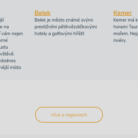
Belek
Kemer
ší
Belek je město známé svými
Kemer má k
ce na
prestižními pětihvězdičkovými
horami Tau
zí vám nejen
hotely a golfovými hřišti!
mořem. Nejz
erné
riviéry.
ustu
ávštěvě.
té dodnes
nější místo
Více o regionech