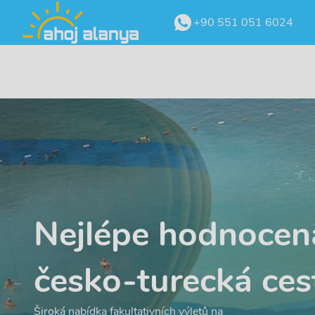
+90 551 051 6024
Nejlépe hodnocen
česko-turecká ces
Široká nabídka fakultativních výletů na