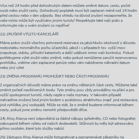
Více než 24 hodin před dohodnutým datem můžete změnit datum, cestu, počet
osob nebo zrušit cestu. Dohodnutý poplatek musí být zaplacen méně než 24 hodin
před cestou nebo v den odjezdu. Bez ohledu na důvod zrušení nezapomeňte, že
vaše místo může být využíváno jinými turisty! Respektujte také naši práci a
informujte nás o svém zrušení co nejdříve!
22) ZRUŠENÍ VÝLETU KANCELÁŘÍ
Máme právo zrušit všechny potvrzené rezervace za jakýchkoliv okolností z důvodu
nedostatku minimálního počtu účastníků, jakož i v případech tzv. vyšší moci
(nepokoje, stávky, přírodní katastrofy a další události mimo naši kontrolu). Pokud
potřebujeme výlet zrušit nebo změnit, nebo pokud nemůžeme zaručit rezervovanou
prohlídku, vrátíme vám zaplacené peníze nebo vám nabídneme náhradní datum
nebo jiný výlet.
23) ZMĚNA PROGRAMU PROHLÍDKY NEBO ČÁSTI PROGRAMU
Z organizačních důvodů máme právo na změnu některých části cesty. Můžeme také
změnit pořadí navštívených bodu. Tyto změny jsou vždy prováděny na přání a pro
vyšší spokojenost turistů, nikdy nejde o naše rozmary. V takovém případě
nahradíme zrušený bod jiným bodem s podobnou atraktivitou (např. jiná restaurace,
jiná vyhlídka, jiný vodopád). Může se stát, že o změně budeme informovat během
cesty, pokud jsme změnu nemohli předpovědět dříve.
24) Ahoj Alanya není odpovědná za žádné nákupy (předměty, CD nebo fotografie)
zakoupené během výletu od našich dodavatelů. Stížnosti by měly být adresovány
přímo osobám, které tyto služby nabízí.
25) Zástupce Ahoj Alanya může fotografovat a zaznamenávat zákazníky na