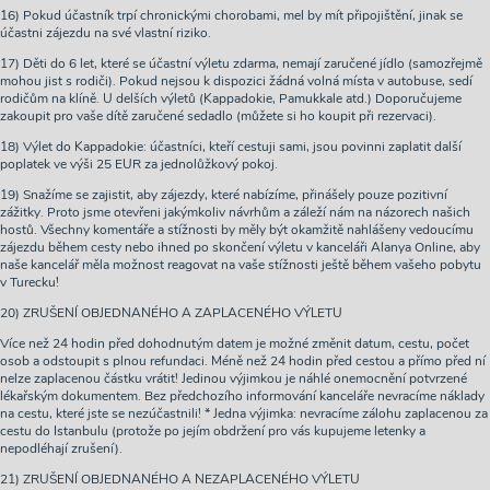
16) Pokud účastník trpí chronickými chorobami, mel by mít připojištění, jinak se
účastni zájezdu na své vlastní riziko.
17) Děti do 6 let, které se účastní výletu zdarma, nemají zaručené jídlo (samozřejmě
mohou jist s rodiči). Pokud nejsou k dispozici žádná volná místa v autobuse, sedí
rodičům na klíně. U delších výletů (Kappadokie, Pamukkale atd.) Doporučujeme
zakoupit pro vaše dítě zaručené sedadlo (můžete si ho koupit při rezervaci).
18) Výlet do Kappadokie: účastníci, kteří cestuji sami, jsou povinni zaplatit další
poplatek ve výši 25 EUR za jednolůžkový pokoj.
19) Snažíme se zajistit, aby zájezdy, které nabízíme, přinášely pouze pozitivní
zážitky. Proto jsme otevřeni jakýmkoliv návrhům a záleží nám na názorech našich
hostů. Všechny komentáře a stížnosti by měly být okamžitě nahlášeny vedoucímu
zájezdu během cesty nebo ihned po skončení výletu v kanceláři Alanya Online, aby
naše kancelář měla možnost reagovat na vaše stížnosti ještě během vašeho pobytu
v Turecku!
20) ZRUŠENÍ OBJEDNANÉHO A ZAPLACENÉHO VÝLETU
Více než 24 hodin před dohodnutým datem je možné změnit datum, cestu, počet
osob a odstoupit s plnou refundaci. Méně než 24 hodin před cestou a přímo před ní
nelze zaplacenou částku vrátit! Jedinou výjimkou je náhlé onemocnění potvrzené
lékařským dokumentem. Bez předchozího informování kanceláře nevracíme náklady
na cestu, které jste se nezúčastnili! * Jedna výjimka: nevracíme zálohu zaplacenou za
cestu do Istanbulu (protože po jejím obdržení pro vás kupujeme letenky a
nepodléhají zrušení).
21) ZRUŠENÍ OBJEDNANÉHO A NEZAPLACENÉHO VÝLETU