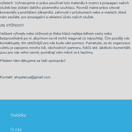
výletech. Vyhrazujeme si právo používat tyto materiály k inzerci a propagaci našich
služeb bez získání dalšího písemného souhlasu. Rovněž máme právo citovat
komentáře a prohlášeni zákazníků, zahrnuté v průzkumech nebo e-mailech, které
nám zasíláte, pro propagační a reklamní účely našich služeb.
26) STÍŽNOSTI
Veškeré výhrady nebo stížnosti je třeba hlásit nejlépe během cesty nebo
bezprostředně po ní, abychom na ně mohli reagovat co nejrychleji. Čím později nás
kontaktujete, tím obtížnější pro nás bude vám pomoci. Pamatujte, ze do organizace
výletu je zapojeno mnoho lidi, obchodních partneru, řidičů atd. Jakékoliv komentáře
jsou pro nás velmi cenné, pomáhají nám měnit se k lepšímu.
Předem Vám děkujeme za Vaši spolupráci!
Kontakt: ahojalanya@gmail.com
Nabídka
O nás