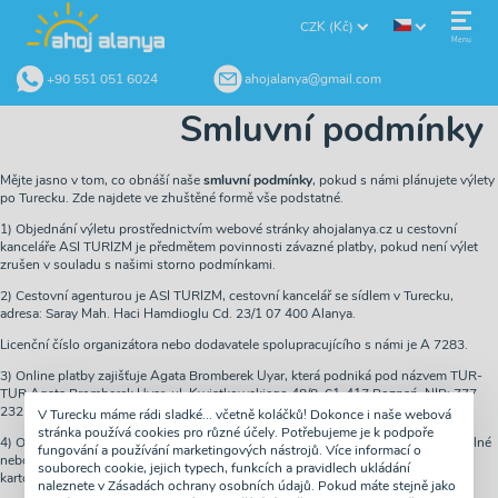
CZK (Kč)
Menu
+90 551 051 6024
ahojalanya@gmail.com
Smluvní podmínky
Mějte jasno v tom, co obnáší naše
smluvní podmínky
, pokud s námi plánujete výlety
po Turecku. Zde najdete ve zhuštěné formě vše podstatné.
1) Objednání výletu prostřednictvím webové stránky ahojalanya.cz u cestovní
kanceláře ASI TURIZM je předmětem povinnosti závazné platby, pokud není výlet
zrušen v souladu s našimi storno podmínkami.
2) Cestovní agenturou je ASI TURIZM, cestovní kancelář se sídlem v Turecku,
adresa: Saray Mah. Haci Hamdioglu Cd. 23/1 07 400 Alanya.
Licenční číslo organizátora nebo dodavatele spolupracujícího s námi je A 7283.
3) Online platby zajišťuje Agata Bromberek Uyar, která podniká pod názvem TUR-
TUR Agata Bromberek Uyar, ul. Kwiatkowskiego 48/8, 61-417 Poznań, NIP: 777
232 32 73, REGON: 639525593 nebo přímo do kanceláře ASI TURIZM.
V Turecku máme rádi sladké... včetně koláčků! Dokonce i naše webová
stránka používá cookies pro různé účely. Potřebujeme je k podpoře
4) Objednávku provedenou na našich webových Pagech lze zaplatit předem (v plné
fungování a používání marketingových nástrojů. Více informací o
nebo částečné platbě) bankovním převodem, elektronickými platbami, kreditní
souborech cookie, jejich typech, funkcích a pravidlech ukládání
kartou nebo v hotovosti v Turecku po příjezdu do hotelu.
naleznete v Zásadách ochrany osobních údajů. Pokud máte stejně jako