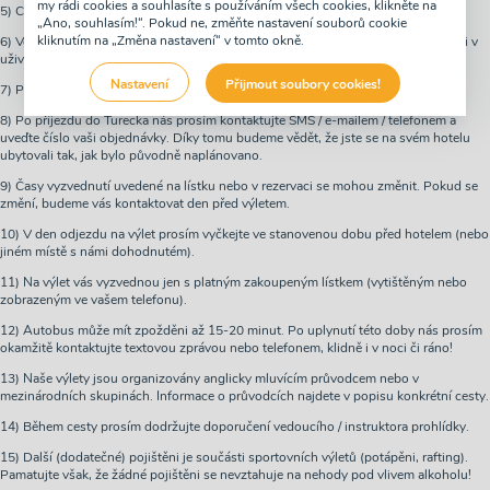
my rádi cookies a souhlasíte s používáním všech cookies, klikněte na
5) Ceny na webových Pagech jsou brutto ceny.
„Ano, souhlasím!“. Pokud ne, změňte nastavení souborů cookie
kliknutím na „Změna nastavení“ v tomto okně.
6) Veškeré podrobnosti objednávky jsou zasílány e-mailem nebo jsou k dispozici v
uživatelském panelu na webu.
Nastavení
Přijmout soubory cookies!
7) Po odesláni platby je zaslán samostatný e-mail s odkazem na stažení lístků.
8) Po příjezdu do Turecka nás prosím kontaktujte SMS / e-mailem / telefonem a
uveďte číslo vaši objednávky. Díky tomu budeme vědět, že jste se na svém hotelu
ubytovali tak, jak bylo původně naplánovano.
9) Časy vyzvednutí uvedené na lístku nebo v rezervaci se mohou změnit. Pokud se
změní, budeme vás kontaktovat den před výletem.
10) V den odjezdu na výlet prosím vyčkejte ve stanovenou dobu před hotelem (nebo
jiném místě s námi dohodnutém).
11) Na výlet vás vyzvednou jen s platným zakoupeným lístkem (vytištěným nebo
zobrazeným ve vašem telefonu).
12) Autobus může mít zpožděni až 15-20 minut. Po uplynutí této doby nás prosím
okamžitě kontaktujte textovou zprávou nebo telefonem, klidně i v noci či ráno!
13) Naše výlety jsou organizovány anglicky mluvícím průvodcem nebo v
mezinárodních skupinách. Informace o průvodcích najdete v popisu konkrétní cesty.
14) Během cesty prosím dodržujte doporučení vedoucího / instruktora prohlídky.
15) Další (dodatečné) pojištěni je součásti sportovních výletů (potápěni, rafting).
Pamatujte však, že žádné pojištěni se nevztahuje na nehody pod vlivem alkoholu!