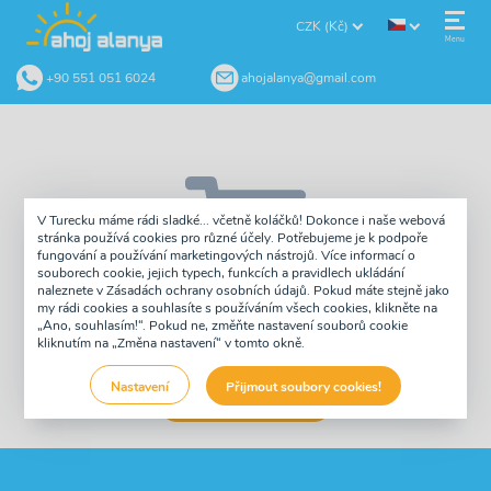
CZK (Kč)
Menu
+90 551 051 6024
ahojalanya@gmail.com
V Turecku máme rádi sladké... včetně koláčků! Dokonce i naše webová
stránka používá cookies pro různé účely. Potřebujeme je k podpoře
fungování a používání marketingových nástrojů. Více informací o
souborech cookie, jejich typech, funkcích a pravidlech ukládání
naleznete v Zásadách ochrany osobních údajů. Pokud máte stejně jako
my rádi cookies a souhlasíte s používáním všech cookies, klikněte na
Tvůj košík je prázdný
„Ano, souhlasím!“. Pokud ne, změňte nastavení souborů cookie
kliknutím na „Změna nastavení“ v tomto okně.
Nastavení
Přijmout soubory cookies!
Zobrazit seznam výletů