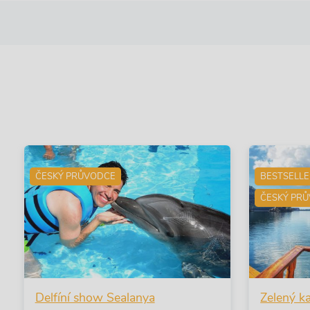
ČESKÝ PRŮVODCE
BESTSELL
ČESKÝ PR
Delfíní show Sealanya
Zelený k