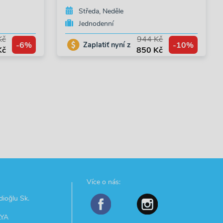
Středa, Neděle
Jednodenní
Kč
944 Kč
-6%
-10%
Zaplatiť nyní z
Kč
850 Kč
Více o nás:
ioğlu Sk.
LYA