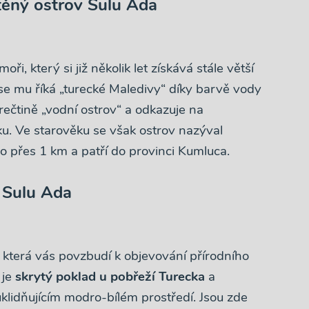
těný ostrov Sulu Ada
, který si již několik let získává stále větší
 se mu říká „turecké Maledivy“ díky barvě vody
rečtině „vodní ostrov“ a odkazuje na
u. Ve starověku se však ostrov nazýval
o přes 1 km a patří do provinci Kumluca.
 Sulu Ada
, která vás povzbudí k objevování přírodního
 je
skrytý poklad u pobřeží Turecka
a
uklidňujícím modro-bílém prostředí. Jsou zde