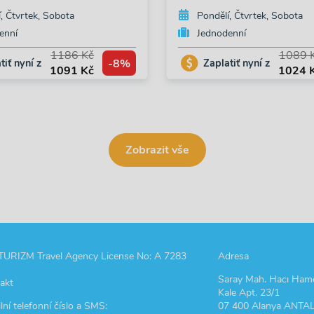
, Čtvrtek, Sobota
Pondělí, Čtvrtek, Sobota
enní
Jednodenní
1186 Kč
1089 
-8%
tiť nyní z
Zaplatiť nyní z
1091 Kč
1024 
Zobrazit vše
TURIZM Travel Agency License No: A 7283
Adresa
Saray Mah. Hacı Hamd
akt
Kale Apt. 23/1
lní telefonní číslo a SMS:
07 400 Alanya ANTA