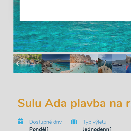
❮
Sulu Ada plavba na r
Dostupné dny
Typ výletu
Pondělí
Jednodenní