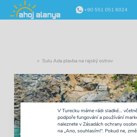
+90 551 051 6024
> Sulu Ada plavba na rajský ostrov
V Turecku máme rádi sladké... včetn
podpoře fungování a používání market
naleznete v Zásadách ochrany osobníc
na „Ano, souhlasím!“. Pokud ne, změ
❮