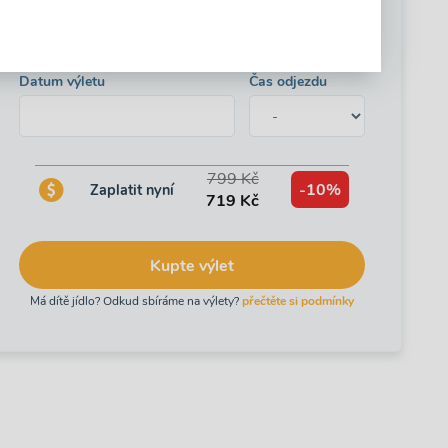
Věk dítěte počítáme podle roku (ne dátumu narození)!
Datum výletu
Čas odjezdu
799 Kč
-10%
Zaplatit nyní
719 Kč
Kupte výlet
Má dítě jídlo? Odkud sbíráme na výlety?
přečtěte si podmínky