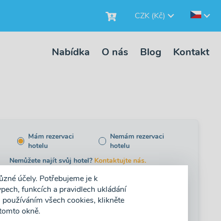
CZK (Kč)
Nabídka
O nás
Blog
Kontakt
Mám rezervaci
Nemám rezervaci
hotelu
hotelu
Nemůžete najít svůj hotel?
Kontaktujte nás.
ůzné účely. Potřebujeme je k
pech, funkcích a pravidlech ukládání
dospělý (+11)
dítě (4-10)
kojenec (0-3)
 používáním všech cookies, klikněte
 tomto okně.