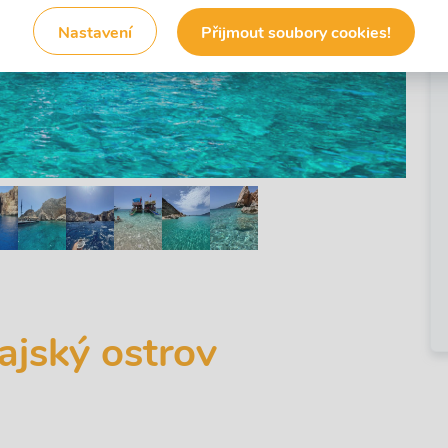
Nastavení
Přijmout soubory cookies!
❯
ajský ostrov