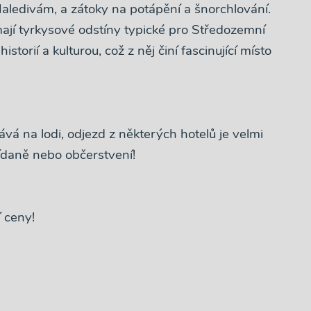
aledivám, a zátoky na potápění a šnorchlování.
 mají tyrkysové odstíny typické pro Středozemní
torií a kulturou, což z něj činí fascinující místo
vá na lodi, odjezd z některých hotelů je velmi
ídaně nebo občerstvení!
í ceny!