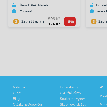
Úterý, Pátek, Neděle
Pondělí
Půldenní
Jednod
896 Kč
-8%
Zaplatiť nyní z
Zapla
824 Kč
Nabídka
Extra služby
ASI 
O nás
Okružní výlety
Kont
Blog
Soukromé výlety
Mobi
Otázky & Odpovědi
Skupinové služby