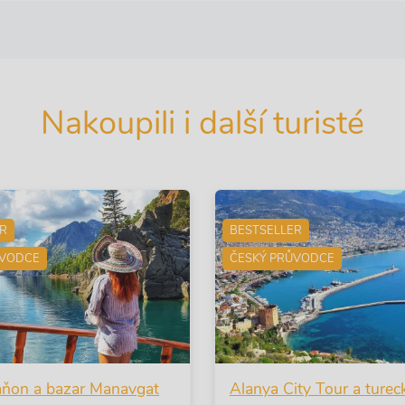
Nakoupili i další turisté
ER
BESTSELLER
ŮVODCE
ČESKÝ PRŮVODCE
aňon a bazar Manavgat
Alanya City Tour a turec