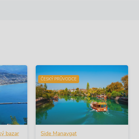
ČESKÝ PRŮVODCE
ký bazar
Side Manavgat