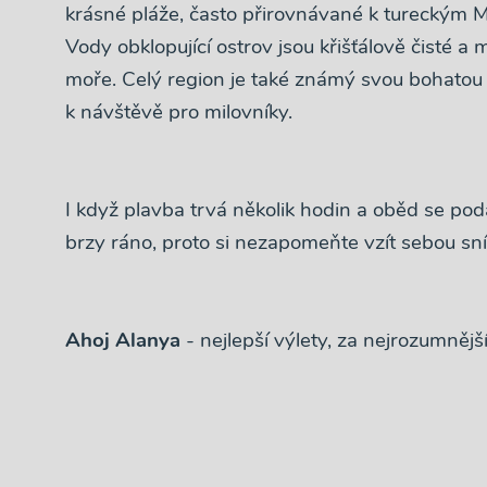
krásné pláže, často přirovnávané k tureckým M
Vody obklopující ostrov jsou křišťálově čisté a
moře. Celý region je také známý svou bohatou his
k návštěvě pro milovníky.
I když plavba trvá několik hodin a oběd se podá
brzy ráno, proto si nezapomeňte vzít sebou sn
Ahoj Alanya
- nejlepší výlety, za nejrozumnějš