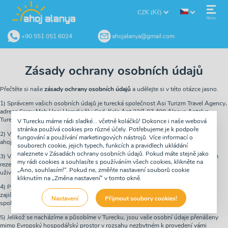
CZK (Kč)
Menu
+90 551 051 6024
ahojalanya@gmail.com
Zásady ochrany osobních údajů
Přečtěte si naše
zásady ochrany osobních údajů
a udělejte si v této otázce jasno.
1) Správcem vašich osobních údajů je turecká společnost Asi Turizm Travel Agency,
adresa Saray Mah Haci Hamdioğlu Cad. Kale Apt 23/1 07 400 Alanya Antalya
Turecko, majitel značky alanyaonline.pl
V Turecku máme rádi sladké... včetně koláčků! Dokonce i naše webová
stránka používá cookies pro různé účely. Potřebujeme je k podpoře
2) V otázkách ochrany osobních údajů kontaktujte e-mailovou adresu:
fungování a používání marketingových nástrojů. Více informací o
ahojalanya@gmail.com nebo umitm@asiturizm.com
souborech cookie, jejich typech, funkcích a pravidlech ukládání
naleznete v Zásadách ochrany osobních údajů. Pokud máte stejně jako
3) Vaše osobní údaje budou zpracovány za účelem uzavření smlouvy - za účelem
my rádi cookies a souhlasíte s používáním všech cookies, klikněte na
rezervace zájezdu v Turecku a pro statistické účely (shromažďování statistik o
„Ano, souhlasím!“. Pokud ne, změňte nastavení souborů cookie
uživatelích webových stránek).
kliknutím na „Změna nastavení“ v tomto okně.
4) Příjemcem vašich osobních údajů jsou oprávnění zaměstnanci, dodavatelé
zajišťující přepravní, hotelové, průvodcovské, marketingové a účetní služby naší
Nastavení
Přijmout soubory cookies!
společnosti.
5) Jelikož se nacházíme a působíme v Turecku, jsou vaše osobní údaje přenášeny
mimo Evropský hospodářský prostor v rozsahu nezbytném k provedení vámi