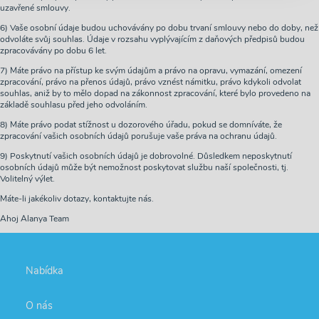
uzavřené smlouvy.
6) Vaše osobní údaje budou uchovávány po dobu trvaní smlouvy nebo do doby, než
odvoláte svůj souhlas. Údaje v rozsahu vyplývajícím z daňových předpisů budou
zpracovávány po dobu 6 let.
7) Máte právo na přístup ke svým údajům a právo na opravu, vymazání, omezení
zpracování, právo na přenos údajů, právo vznést námitku, právo kdykoli odvolat
souhlas, aniž by to mělo dopad na zákonnost zpracování, které bylo provedeno na
základě souhlasu před jeho odvoláním.
8) Máte právo podat stížnost u dozorového úřadu, pokud se domníváte, že
zpracování vašich osobních údajů porušuje vaše práva na ochranu údajů.
9) Poskytnutí vašich osobních údajů je dobrovolné. Důsledkem neposkytnutí
osobních údajů může být nemožnost poskytovat službu naší společnosti, tj.
Volitelný výlet.
Máte-li jakékoliv dotazy, kontaktujte nás.
Ahoj Alanya Team
Nabídka
O nás